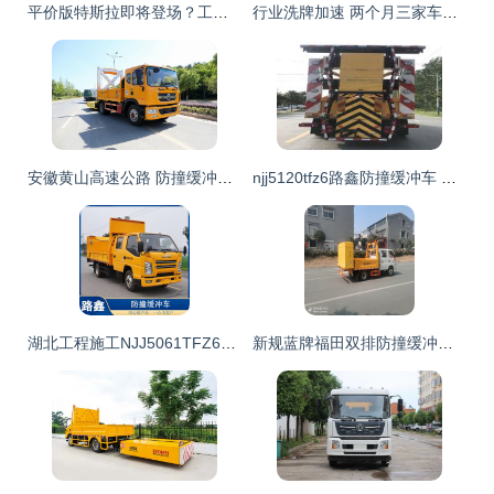
平价版特斯拉即将登场？工厂神秘车型引发市场猜想
行业洗牌加速 两个月三家车企卖厂，卖厂潮真的要来了？
安徽黄山高速公路 防撞缓冲车与救护车的“黄金搭档”为生命护航
njj5120tfz6路鑫防撞缓冲车 价格、配置、经销商与商用车网选购指南
湖北工程施工NJJ5061TFZ6型防撞缓冲车 守护道路施工安全的“移动堡垒”
新规蓝牌福田双排防撞缓冲车 移动安全卫士与特种作业的多面手