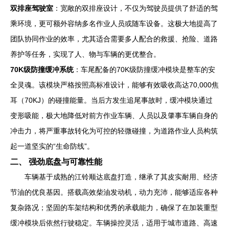
双排座驾驶室
：宽敞的双排座设计，不仅为驾驶员提供了舒适的驾
乘环境，更可额外容纳多名作业人员或随车设备。这极大地提高了
团队协同作业的效率，尤其适合需要多人配合的救援、抢险、道路
养护等任务，实现了人、物与车辆的更优整合。
70K级防撞缓冲系统
：车尾配备的70K级防撞缓冲模块是整车的安
全灵魂。该模块严格按照高标准设计，能够有效吸收高达70,000焦
耳（70KJ）的碰撞能量。当后方发生追尾事故时，缓冲模块通过
变形吸能，极大地降低对前方作业车辆、人员以及肇事车辆自身的
冲击力，将严重事故转化为可控的轻微碰撞，为道路作业人员构筑
起一道坚实的“生命防线”。
二、 强劲底盘与可靠性能
车辆基于成熟的江铃顺达底盘打造，继承了其皮实耐用、经济
节油的优良基因。搭载高效柴油发动机，动力充沛，能够适应各种
复杂路况；坚固的车架结构和优秀的承载能力，确保了在加装重型
缓冲模块后依然行驶稳定。车辆操控灵活，适用于城市道路、高速