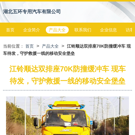
湖北五环专用汽车有限公司
首页
企业简介
产品大全
联系我们
企业信息
访客
>
>
当前位置：
首页
产品大全
江铃顺达双排座70K防撞缓冲车 现
车待发，守护救援一线的移动安全堡垒
江铃顺达双排座70K防撞缓冲车 现车
待发，守护救援一线的移动安全堡垒