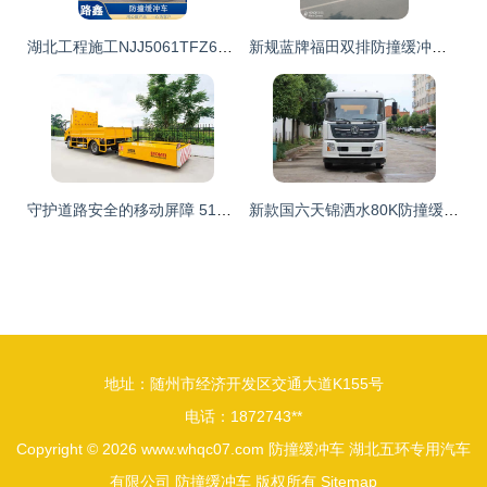
湖北工程施工NJJ5061TFZ6型防撞缓冲车 守护道路施工安全的“移动堡垒”
新规蓝牌福田双排防撞缓冲车 移动安全卫士与特种作业的多面手
守护道路安全的移动屏障 5110型防撞缓冲车深度解析
新款国六天锦洒水80K防撞缓冲车 生产厂家推荐与车型亮点解析
地址：随州市经济开发区交通大道K155号
电话：1872743**
Copyright © 2026
www.whqc07.com
防撞缓冲车
湖北五环专用汽车
有限公司
防撞缓冲车
版权所有
Sitemap