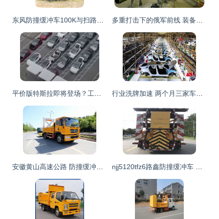
东风防撞缓冲车100K与扫路车 专业安全与清洁解决方案
多重打击下的俄军前线 装备损失、后勤困境与指挥挑战
平价版特斯拉即将登场？工厂神秘车型引发市场猜想
行业洗牌加速 两个月三家车企卖厂，卖厂潮真的要来了？
安徽黄山高速公路 防撞缓冲车与救护车的“黄金搭档”为生命护航
njj5120tfz6路鑫防撞缓冲车 价格、配置、经销商与商用车网选购指南